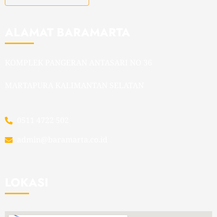
ALAMAT BARAMARTA
KOMPLEK PANGERAN ANTASARI NO 36
MARTAPURA KALIMANTAN SELATAN
0511 4722 502
admin@baramarta.co.id
LOKASI