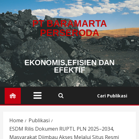
PT BARAMARTA
PERSERODA
EKONOMIS,EFISIEN DAN
EFEKTIF
Cari Publikasi
Home
Publikasi
ESDM Rilis Dokumen RUPTL PLN 2025–2034,
Masyarakat Diimbau Akses Melalui Situs Resmi