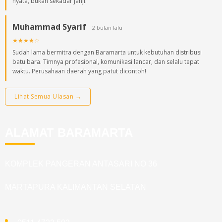
nyata, bukan sekadar janji.
Muhammad Syarif
2 bulan lalu
★★★★☆
Sudah lama bermitra dengan Baramarta untuk kebutuhan distribusi
batu bara. Timnya profesional, komunikasi lancar, dan selalu tepat
waktu. Perusahaan daerah yang patut dicontoh!
Lihat Semua Ulasan →
ALAMAT BARAMARTA
KOMPLEK PANGERAN ANTASARI NO 36
MARTAPURA KALIMANTAN SELATAN