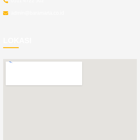
0511 4722 502
admin@baramarta.co.id
LOKASI