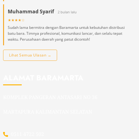
Muhammad Syarif
2 bulan lalu
★★★★☆
Sudah lama bermitra dengan Baramarta untuk kebutuhan distribusi
batu bara. Timnya profesional, komunikasi lancar, dan selalu tepat
waktu. Perusahaan daerah yang patut dicontoh!
Lihat Semua Ulasan →
ALAMAT BARAMARTA
KOMPLEK PANGERAN ANTASARI NO 36
MARTAPURA KALIMANTAN SELATAN
0511 4722 502