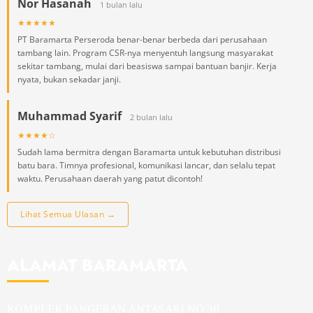
Nor Hasanah
1 bulan lalu
★★★★★
PT Baramarta Perseroda benar-benar berbeda dari perusahaan
tambang lain. Program CSR-nya menyentuh langsung masyarakat
sekitar tambang, mulai dari beasiswa sampai bantuan banjir. Kerja
nyata, bukan sekadar janji.
Muhammad Syarif
2 bulan lalu
★★★★☆
Sudah lama bermitra dengan Baramarta untuk kebutuhan distribusi
batu bara. Timnya profesional, komunikasi lancar, dan selalu tepat
waktu. Perusahaan daerah yang patut dicontoh!
Lihat Semua Ulasan →
ALAMAT BARAMARTA
KOMPLEK PANGERAN ANTASARI NO 36