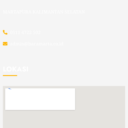
MARTAPURA KALIMANTAN SELATAN
0511 4722 502
admin@baramarta.co.id
LOKASI